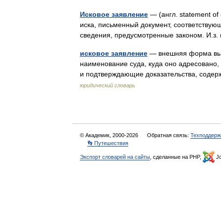
Исковое заявление
— (англ. statement o
иска, письменный документ, соответству
сведения, предусмотренные законом. И.з
исковое заявление
— внешняя форма выр
наименование суда, куда оно адресовано,
и подтверждающие доказательства, соде
юридический словарь
© Академик, 2000-2026
Обратная связь:
Техподдерж
👣 Путешествия
Экспорт словарей на сайты
, сделанные на PHP,
Jo