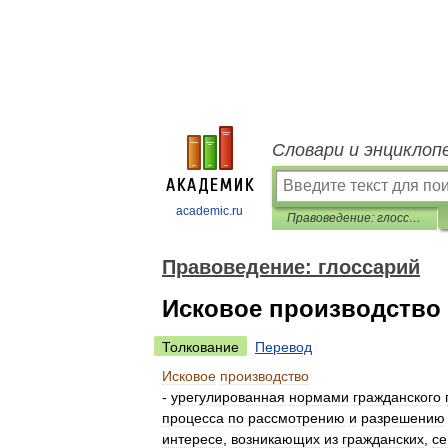
Словари и энциклоп
academic.ru
Правоведение: глоссарий
Правоведение: глоссарий
Исковое производство
Толкование
Перевод
Исковое
производство
-
урегулированная
нормами
гражданского
процесса
по
рассмотрению
и
разрешению
интересе
,
возникающих
из
гражданских
,
с