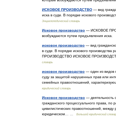
которые возбуждаются путем предъявле
ИСКОВОЕ ПРОИЗВОДСТВО
— вид гражда
иска в суде. В порядке искового произво
Энциклопедический словарь
Исковое производство
— ИСКОВОЕ ПРОИЗ
возбуждаются путем предъявления иск
исковое производство
— вид гражданско
в суде. В порядке искового производства 
ПРОИЗВОДСТВО ИСКОВОЕ ПРОИЗВОДСТВО,
словарь
исковое производство
— один из видов 
суду за защитой нарушенных прав или инт
семейных правоотношений, характеризую
юридический словарь
Исковое производство
— деятельность с
гражданского процессуального права, по 
цивилистических правоотношений, между 
юридическом… …
Большой юридический слова