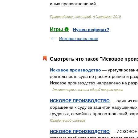
иных
правоотношений
.
Правоведение:
глоссарий
.
А
.
Харламов
.
2010
.
Игры ⚽
Нужен реферат?
Исковое заявление
Смотреть что такое "Исковое прои
Исковое производство
— урегулированн
деятельность суда по рассмотрению и раз
Исковое производство направлено на ра
Элементарные начала общей теории права
ИСКОВОЕ ПРОИЗВОДСТВО
— один из ви
обращении к суду за защитой нарушенных 
трудовых, семейных правоотношений, ха
Юридический словарь
ИСКОВОЕ ПРОИЗВОДСТВО
— ИСКОВОЕ П