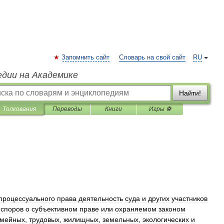
Запомнить сайт
Словарь на свой сайт
RU
едии на Академике
Найти!
Толкования
Переводы
Книги
Игры ⚽
процессуального
права
деятельность
суда
и
других
участников
споров
о
субъективном
праве
или
охраняемом
законом
емейных
,
трудовых
,
жилищных
,
земельных
,
экологических
и