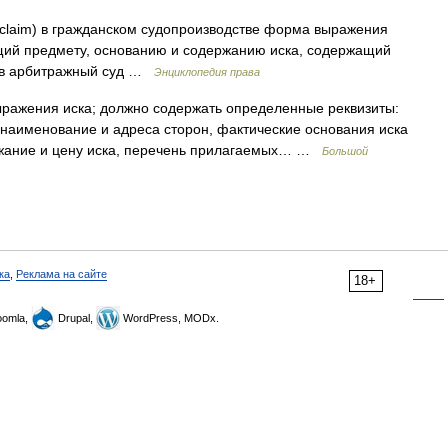
f claim) в гражданском судопроизводстве форма выражения
ющий предмету, основанию и содержанию иска, содержащий
. в арбитражный суд …
Энциклопедия права
ажения иска; должно содержать определенные реквизиты:
 наименование и адреса сторон, фактические основания иска
ржание и цену иска, перечень прилагаемых… …
Большой
ка
,
Реклама на сайте
18+
omla,
Drupal,
WordPress, MODx.