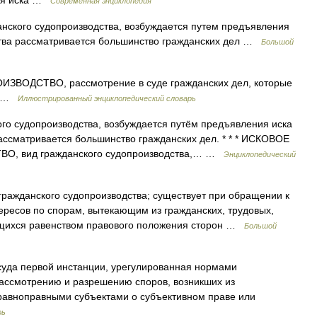
ния иска …
Современная энциклопедия
нского судопроизводства, возбуждается путем предъявления
дства рассматривается большинство гражданских дел …
Большой
ВОДСТВО, рассмотрение в суде гражданских дел, которые
а. …
Иллюстрированный энциклопедический словарь
го судопроизводства, возбуждается путём предъявления иска
рассматривается большинство гражданских дел. * * * ИСКОВОЕ
 вид гражданского судопроизводства,… …
Энциклопедический
гражданского судопроизводства; существует при обращении к
ересов по спорам, вытекающим из гражданских, трудовых,
щихся равенством правового положения сторон …
Большой
уда первой инстанции, урегулированная нормами
рассмотрению и разрешению споров, возникших из
равноправными субъектами о субъективном праве или
рь